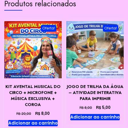
Produtos relacionados
Oferta!
Oferta!
KIT AVENTAL MUSICAL DO
JOGO DE TRILHA DA ÁGUA
CIRCO + MICROFONE +
– ATIVIDADE INTERATIVA
MÚSICA EXCLUSIVA +
PARA IMPRIMIR
COROA
O
O
R$
5,00
R$
8,00
preço
preço
O
O
R$
8,00
R$
20,00
Adicionar ao carrinho
original
atual
preço
preço
Adicionar ao carrinho
era:
é:
original
atual