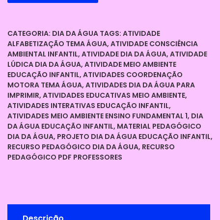
ATIVIDADES
R$ 20,00.
R$ 10,00.
INTERATIVAS
–
CATEGORIA:
DIA DA ÁGUA
TAGS:
ATIVIDADE
DIA
ALFABETIZAÇÃO TEMA ÁGUA
,
ATIVIDADE CONSCIÊNCIA
DA
AMBIENTAL INFANTIL
,
ATIVIDADE DIA DA ÁGUA
,
ATIVIDADE
ÁGUA
LÚDICA DIA DA ÁGUA
,
ATIVIDADE MEIO AMBIENTE
(EDUCAÇÃO
EDUCAÇÃO INFANTIL
,
ATIVIDADES COORDENAÇÃO
INFANTIL
MOTORA TEMA ÁGUA
,
ATIVIDADES DIA DA ÁGUA PARA
IMPRIMIR
,
ATIVIDADES EDUCATIVAS MEIO AMBIENTE
,
E
ATIVIDADES INTERATIVAS EDUCAÇÃO INFANTIL
,
FUNDAMENTAL
ATIVIDADES MEIO AMBIENTE ENSINO FUNDAMENTAL 1
,
DIA
1)
DA ÁGUA EDUCAÇÃO INFANTIL
,
MATERIAL PEDAGÓGICO
quantidade
DIA DA ÁGUA
,
PROJETO DIA DA ÁGUA EDUCAÇÃO INFANTIL
,
RECURSO PEDAGÓGICO DIA DA ÁGUA
,
RECURSO
PEDAGÓGICO PDF PROFESSORES
Descrição