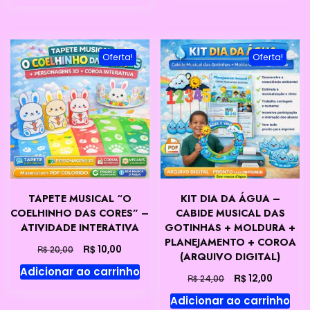
R$ 8,00.
R$ 5,00.
era:
é:
R$ 20,00.
R$ 8,00.
Oferta!
Oferta!
TAPETE MUSICAL “O
KIT DIA DA ÁGUA –
COELHINHO DAS CORES” –
CABIDE MUSICAL DAS
ATIVIDADE INTERATIVA
GOTINHAS + MOLDURA +
PLANEJAMENTO + COROA
O
O
R$
10,00
R$
20,00
(ARQUIVO DIGITAL)
preço
preço
Adicionar ao carrinho
original
atual
O
O
R$
12,00
R$
24,00
era:
é:
preço
preço
Adicionar ao carrinho
R$ 20,00.
R$ 10,00.
original
atual