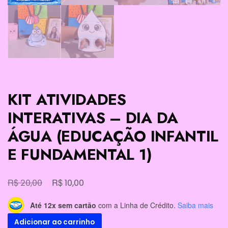
KIT ATIVIDADES
INTERATIVAS – DIA DA
ÁGUA (EDUCAÇÃO INFANTIL
E FUNDAMENTAL 1)
O
O
R$
R$
20,00
10,00
preço
preço
Até 12x sem cartão
com a Linha de Crédito.
Saiba mais
original
atual
KIT
Adicionar ao carrinho
era:
é: