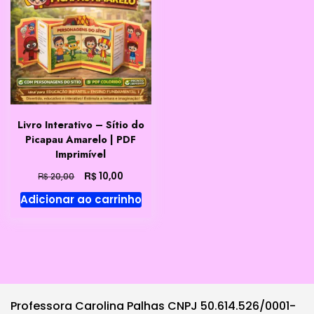
Livro Interativo – Sítio do
Picapau Amarelo | PDF
Imprimível
O
O
R$
10,00
R$
20,00
preço
preço
Adicionar ao carrinho
original
atual
era:
é:
R$ 20,00.
R$ 10,00.
Professora Carolina Palhas CNPJ 50.614.526/0001-