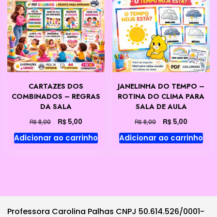
CARTAZES DOS
JANELINHA DO TEMPO –
COMBINADOS – REGRAS
ROTINA DO CLIMA PARA
DA SALA
SALA DE AULA
O
O
O
O
R$
R$
5,00
5,00
R$
R$
8,00
8,00
preço
preço
preço
preço
Adicionar ao carrinho
Adicionar ao carrinho
original
atual
original
atual
era:
é:
era:
é:
R$ 8,00.
R$ 5,00.
R$ 8,00.
R$ 5,00.
Professora Carolina Palhas CNPJ 50.614.526/0001-