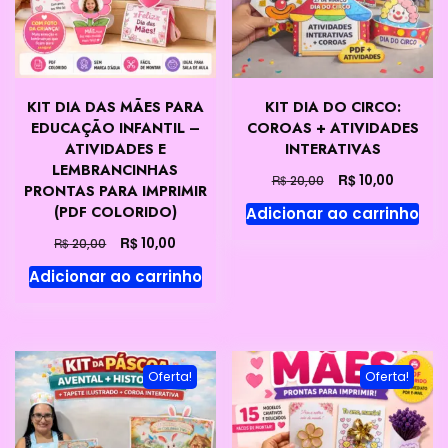
KIT DIA DAS MÃES PARA
KIT DIA DO CIRCO:
EDUCAÇÃO INFANTIL –
COROAS + ATIVIDADES
ATIVIDADES E
INTERATIVAS
LEMBRANCINHAS
O
O
R$
10,00
R$
20,00
PRONTAS PARA IMPRIMIR
preço
preço
(PDF COLORIDO)
Adicionar ao carrinho
original
atual
era:
é:
O
O
R$
10,00
R$
20,00
R$ 20,00.
R$ 10,00
preço
preço
Adicionar ao carrinho
original
atual
era:
é:
R$ 20,00.
R$ 10,00.
Oferta!
Oferta!