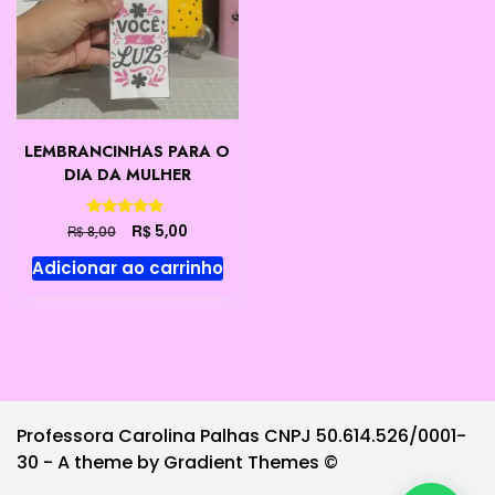
LEMBRANCINHAS PARA O
DIA DA MULHER
O
O
Avaliação
R$
5,00
R$
8,00
5.00
preço
preço
de 5
Adicionar ao carrinho
original
atual
era:
é:
R$ 8,00.
R$ 5,00.
Professora Carolina Palhas CNPJ 50.614.526/0001-
30 - A theme by Gradient Themes ©