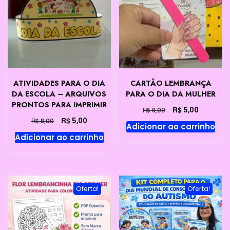
ATIVIDADES PARA O DIA
CARTÃO LEMBRANÇA
DA ESCOLA – ARQUIVOS
PARA O DIA DA MULHER
PRONTOS PARA IMPRIMIR
O
O
R$
5,00
R$
8,00
preço
preço
O
O
R$
5,00
R$
8,00
Adicionar ao carrinho
original
atual
preço
preço
Adicionar ao carrinho
era:
é:
original
atual
R$ 8,00.
R$ 5,00.
era:
é:
R$ 8,00.
R$ 5,00.
Oferta!
Oferta!