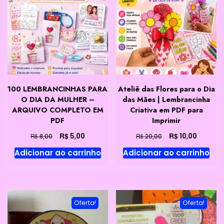
100 LEMBRANCINHAS PARA
Ateliê das Flores para o Dia
O DIA DA MULHER –
das Mães | Lembrancinha
ARQUIVO COMPLETO EM
Criativa em PDF para
PDF
Imprimir
O
O
O
O
R$
R$
5,00
10,00
R$
R$
8,00
20,00
preço
preço
preço
preço
Adicionar ao carrinho
Adicionar ao carrinho
original
atual
original
atual
era:
é:
era:
é:
R$ 8,00.
R$ 5,00.
R$ 20,00.
R$ 10,00
Oferta!
Oferta!