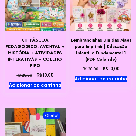
KIT PÁSCOA
Lembrancinhas Dia das Mães
PEDAGÓGICO: AVENTAL +
para Imprimir | Educação
HISTÓRIA + ATIVIDADES
Infantil e Fundamental 1
INTERATIVAS – COELHO
(PDF Colorido)
PIPO
O
O
R$
10,00
R$
20,00
preço
preço
O
O
R$
10,00
R$
20,00
Adicionar ao carrinho
original
atual
preço
preço
Adicionar ao carrinho
era:
é:
original
atual
R$ 20,00.
R$ 10,00
era:
é:
R$ 20,00.
R$ 10,00.
Oferta!