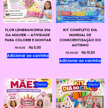
FLOR LEMBRANCINHA DIA
KIT COMPLETO DIA
DA MULHER – ATIVIDADE
MUNDIAL DE
PARA COLORIR E MONTAR
CONSCIENTIZAÇÃO DO
AUTISMO
O
O
R$
5,00
R$
8,00
preço
preço
O
O
R$
10,00
R$
20,00
Adicionar ao carrinho
original
atual
preço
preço
Adicionar ao carrinho
era:
é:
original
atual
R$ 8,00.
R$ 5,00.
era:
é:
R$ 20,00.
R$ 10,00
Oferta!
Oferta!