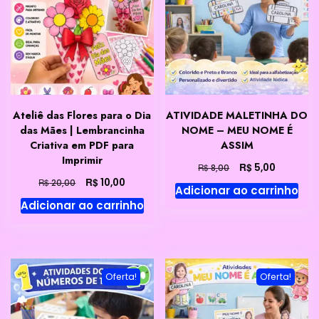
Ateliê das Flores para o Dia
ATIVIDADE MALETINHA DO
das Mães | Lembrancinha
NOME – MEU NOME É
Criativa em PDF para
ASSIM
Imprimir
O
O
R$
5,00
R$
8,00
preço
preço
O
O
R$
10,00
R$
20,00
Adicionar ao carrinho
original
atual
preço
preço
Adicionar ao carrinho
era:
é:
original
atual
R$ 8,00.
R$ 5,00.
era:
é:
R$ 20,00.
R$ 10,00.
Oferta!
Oferta!