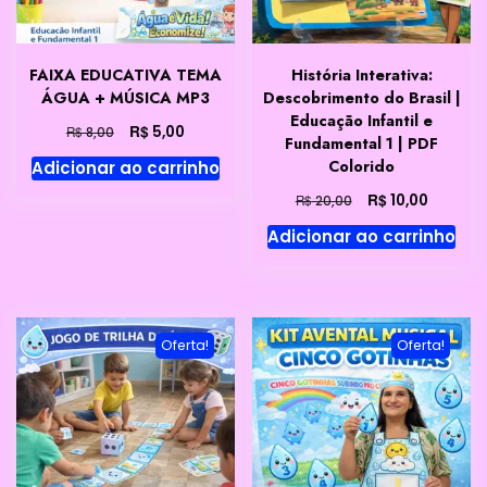
FAIXA EDUCATIVA TEMA
História Interativa:
ÁGUA + MÚSICA MP3
Descobrimento do Brasil |
Educação Infantil e
O
O
R$
5,00
R$
8,00
Fundamental 1 | PDF
preço
preço
Colorido
Adicionar ao carrinho
original
atual
era:
é:
O
O
R$
10,00
R$
20,00
R$ 8,00.
R$ 5,00.
preço
preço
Adicionar ao carrinho
original
atual
era:
é:
R$ 20,00.
R$ 10,00
Oferta!
Oferta!