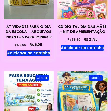
ATIVIDADES PARA O DIA
CD DIGITAL DIA DAS MÃES
DA ESCOLA – ARQUIVOS
+ KIT DE APRESENTAÇÃO
PRONTOS PARA IMPRIMIR
O
O
R$
21,90
R$
39,90
preço
preço
O
O
R$
5,00
R$
8,00
Adicionar ao carrinho
original
atual
preço
preço
Adicionar ao carrinho
era:
é:
original
atual
R$ 39,90.
R$ 21,90
era:
é:
R$ 8,00.
R$ 5,00.
Oferta!
Oferta!