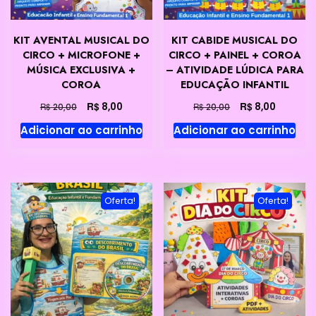
KIT AVENTAL MUSICAL DO
KIT CABIDE MUSICAL DO
CIRCO + MICROFONE +
CIRCO + PAINEL + COROA
MÚSICA EXCLUSIVA +
– ATIVIDADE LÚDICA PARA
COROA
EDUCAÇÃO INFANTIL
O
O
O
O
R$
R$
8,00
8,00
R$
R$
20,00
20,00
preço
preço
preço
preço
Adicionar ao carrinho
Adicionar ao carrinho
original
atual
original
atual
era:
é:
era:
é:
R$ 20,00.
R$ 8,00.
R$ 20,00.
R$ 8,00.
Oferta!
Oferta!