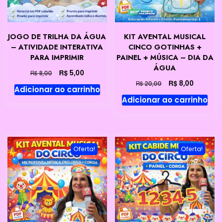
JOGO DE TRILHA DA ÁGUA
KIT AVENTAL MUSICAL
– ATIVIDADE INTERATIVA
CINCO GOTINHAS +
PARA IMPRIMIR
PAINEL + MÚSICA – DIA DA
ÁGUA
O
O
R$
5,00
R$
8,00
preço
preço
O
O
R$
8,00
R$
20,00
Adicionar ao carrinho
original
atual
preço
preço
Adicionar ao carrinho
era:
é:
original
atual
R$ 8,00.
R$ 5,00.
era:
é:
R$ 20,00.
R$ 8,00.
Oferta!
Oferta!