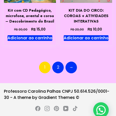
Kit com CD Pedagógico,
KIT DIA DO CIRCO:
microfone, avental e coroa
COROAS + ATIVIDADES
– Descobrimento do Brasil
INTERATIVAS
O
O
O
O
R$
R$
15,00
10,00
R$
R$
30,00
20,00
preço
preço
preço
preço
Adicionar ao carrinho
Adicionar ao carrinho
original
atual
original
atual
era:
é:
era:
é:
R$ 30,00.
R$ 15,00.
R$ 20,00.
R$ 10,00
→
1
2
Professora Carolina Palhas CNPJ 50.614.526/0001-
30 - A theme by Gradient Themes ©