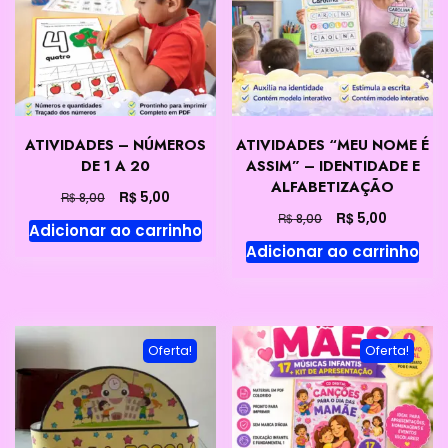
ATIVIDADES – NÚMEROS
ATIVIDADES “MEU NOME É
DE 1 A 20
ASSIM” – IDENTIDADE E
ALFABETIZAÇÃO
O
O
R$
5,00
R$
8,00
preço
preço
O
O
R$
5,00
R$
8,00
Adicionar ao carrinho
original
atual
preço
preço
Adicionar ao carrinho
era:
é:
original
atual
R$ 8,00.
R$ 5,00.
era:
é:
R$ 8,00.
R$ 5,00.
Oferta!
Oferta!