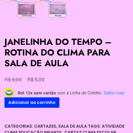
JANELINHA DO TEMPO –
ROTINA DO CLIMA PARA
SALA DE AULA
O
O
R$
R$
8,00
5,00
preço
preço
Até 12x sem cartão
com a Linha de Crédito.
Saiba mais
original
atual
JANELINHA
Adicionar ao carrinho
era:
é:
DO
R$ 8,00.
R$ 5,00.
TEMPO
–
CATEGORIAS:
CARTAZES
,
SALA DE AULA
TAGS:
ATIVIDADE
ROTINA
CLIMA EDUCAÇÃO INFANTIL
,
CARTAZ CLIMA ESCOLAR
,