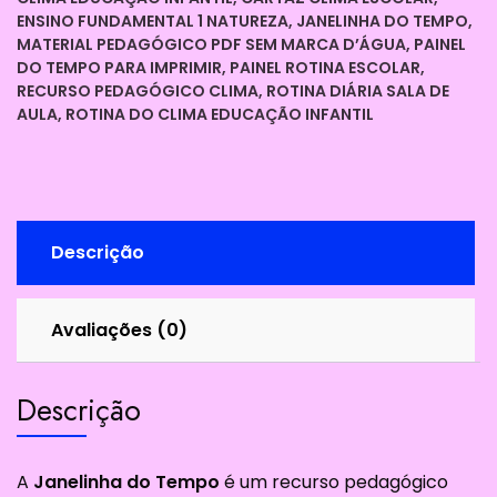
DO
ENSINO FUNDAMENTAL 1 NATUREZA
,
JANELINHA DO TEMPO
,
CLIMA
MATERIAL PEDAGÓGICO PDF SEM MARCA D’ÁGUA
,
PAINEL
PARA
DO TEMPO PARA IMPRIMIR
,
PAINEL ROTINA ESCOLAR
,
SALA
RECURSO PEDAGÓGICO CLIMA
,
ROTINA DIÁRIA SALA DE
AULA
,
ROTINA DO CLIMA EDUCAÇÃO INFANTIL
DE
AULA
quantidade
Descrição
Avaliações (0)
Descrição
A
Janelinha do Tempo
é um recurso pedagógico