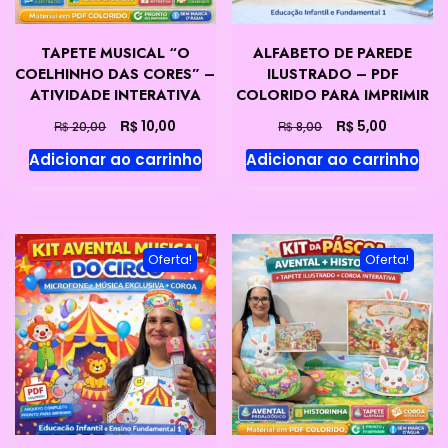
TAPETE MUSICAL “O
ALFABETO DE PAREDE
COELHINHO DAS CORES” –
ILUSTRADO – PDF
ATIVIDADE INTERATIVA
COLORIDO PARA IMPRIMIR
O
O
O
O
R$
R$
10,00
5,00
R$
R$
20,00
8,00
preço
preço
preço
preço
Adicionar ao carrinho
Adicionar ao carrinho
original
atual
original
atual
era:
é:
era:
é:
R$ 20,00.
R$ 10,00.
R$ 8,00.
R$ 5,00.
Oferta!
Oferta!