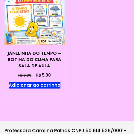
JANELINHA DO TEMPO –
ROTINA DO CLIMA PARA
SALA DE AULA
O
O
R$
5,00
R$
8,00
preço
preço
Adicionar ao carrinho
original
atual
era:
é:
R$ 8,00.
R$ 5,00.
Professora Carolina Palhas CNPJ 50.614.526/0001-