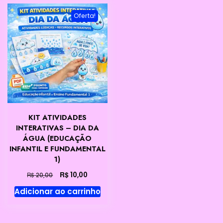
Oferta!
KIT ATIVIDADES
INTERATIVAS – DIA DA
ÁGUA (EDUCAÇÃO
INFANTIL E FUNDAMENTAL
1)
O
O
R$
10,00
R$
20,00
preço
preço
Adicionar ao carrinho
original
atual
era:
é:
R$ 20,00.
R$ 10,00.