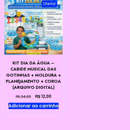
Oferta!
KIT DIA DA ÁGUA –
CABIDE MUSICAL DAS
GOTINHAS + MOLDURA +
PLANEJAMENTO + COROA
(ARQUIVO DIGITAL)
O
O
R$
12,00
R$
24,00
preço
preço
Adicionar ao carrinho
original
atual
era:
é:
R$ 24,00.
R$ 12,00.