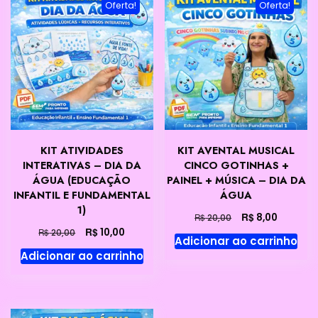
Oferta!
Oferta!
KIT ATIVIDADES
KIT AVENTAL MUSICAL
INTERATIVAS – DIA DA
CINCO GOTINHAS +
ÁGUA (EDUCAÇÃO
PAINEL + MÚSICA – DIA DA
INFANTIL E FUNDAMENTAL
ÁGUA
1)
O
O
R$
8,00
R$
20,00
preço
preço
O
O
R$
10,00
R$
20,00
Adicionar ao carrinho
original
atual
preço
preço
Adicionar ao carrinho
era:
é:
original
atual
R$ 20,00.
R$ 8,00.
era:
é:
R$ 20,00.
R$ 10,00.