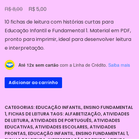
O
O
R$
R$
8,00
5,00
preço
preço
10 fichas de leitura com histórias curtas para
original
atual
Educação Infantil e Fundamental 1. Material em PDF,
era:
é:
pronto para imprimir, ideal para desenvolver leitura
R$ 8,00.
R$ 5,00.
e interpretação.
Até 12x sem cartão
com a Linha de Crédito.
Saiba mais
10
Adicionar ao carrinho
Fichas
de
Leitura
CATEGORIAS:
EDUCAÇÃO INFANTIL
,
ENSINO FUNDAMENTAL
–
1
,
FICHAS DE LEITURA
TAGS:
ALFABETIZAÇÃO
,
ATIVIDADES
Educação
DE LEITURA
,
ATIVIDADES DE PORTUGUÊS
,
ATIVIDADES
Infantil
EDUCATIVAS
,
ATIVIDADES ESCOLARES
,
ATIVIDADES
e
PRONTAS
,
EDUCAÇÃO INFANTIL
,
ENSINO FUNDAMENTAL 1
,