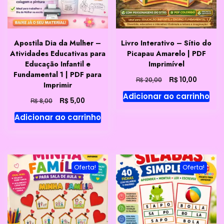
Apostila Dia da Mulher –
Livro Interativo – Sítio do
Atividades Educativas para
Picapau Amarelo | PDF
Educação Infantil e
Imprimível
Fundamental 1 | PDF para
O
O
R$
10,00
R$
20,00
Imprimir
preço
preço
Adicionar ao carrinho
original
atual
O
O
R$
5,00
R$
8,00
era:
é:
preço
preço
Adicionar ao carrinho
R$ 20,00.
R$ 10,00
original
atual
era:
é:
R$ 8,00.
R$ 5,00.
Oferta!
Oferta!