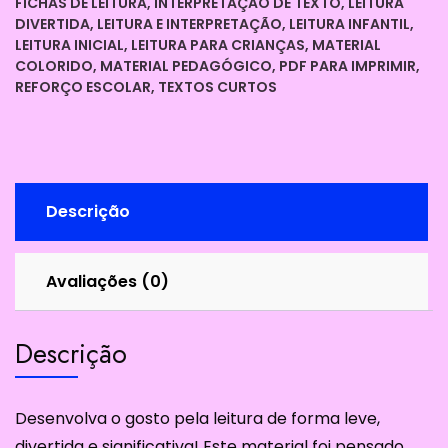
Fundamental
FICHAS DE LEITURA
,
INTERPRETAÇÃO DE TEXTO
,
LEITURA
DIVERTIDA
,
LEITURA E INTERPRETAÇÃO
,
LEITURA INFANTIL
,
1
LEITURA INICIAL
,
LEITURA PARA CRIANÇAS
,
MATERIAL
quantidade
COLORIDO
,
MATERIAL PEDAGÓGICO
,
PDF PARA IMPRIMIR
,
REFORÇO ESCOLAR
,
TEXTOS CURTOS
Descrição
Avaliações (0)
Descrição
Desenvolva o gosto pela leitura de forma leve,
divertida e significativa! Este material foi pensado