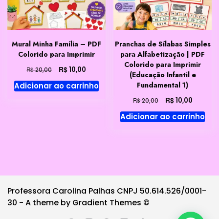
Mural Minha Família – PDF
Pranchas de Sílabas Simples
Colorido para Imprimir
para Alfabetização | PDF
Colorido para Imprimir
O
O
R$
10,00
R$
20,00
(Educação Infantil e
preço
preço
Fundamental 1)
Adicionar ao carrinho
original
atual
era:
é:
O
O
R$
10,00
R$
20,00
R$ 20,00.
R$ 10,00.
preço
preço
Adicionar ao carrinho
original
atual
era:
é:
R$ 20,00.
R$ 10,00
Professora Carolina Palhas CNPJ 50.614.526/0001-
30 - A theme by Gradient Themes ©