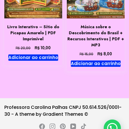
Livro Interativo – Sítio do
Música sobre o
Picapau Amarelo | PDF
Descobrimento do Brasil +
Imprimível
Recursos Interativos | PDF +
MP3
O
O
R$
10,00
R$
20,00
preço
preço
O
O
R$
8,00
R$
15,00
Adicionar ao carrinho
original
atual
preço
preço
Adicionar ao carrinho
era:
é:
original
atual
R$ 20,00.
R$ 10,00.
era:
é:
R$ 15,00.
R$ 8,00.
Professora Carolina Palhas CNPJ 50.614.526/0001-
30 - A theme by Gradient Themes ©