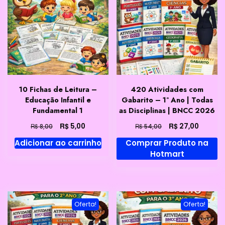
10 Fichas de Leitura –
420 Atividades com
Educação Infantil e
Gabarito – 1º Ano | Todas
Fundamental 1
as Disciplinas | BNCC 2026
O
O
O
O
R$
R$
5,00
27,00
R$
R$
8,00
54,00
preço
preço
preço
preço
Adicionar ao carrinho
Comprar Produto na
original
atual
original
atual
Hotmart
era:
é:
era:
é:
R$ 8,00.
R$ 5,00.
R$ 54,00.
R$ 27,0
Oferta!
Oferta!