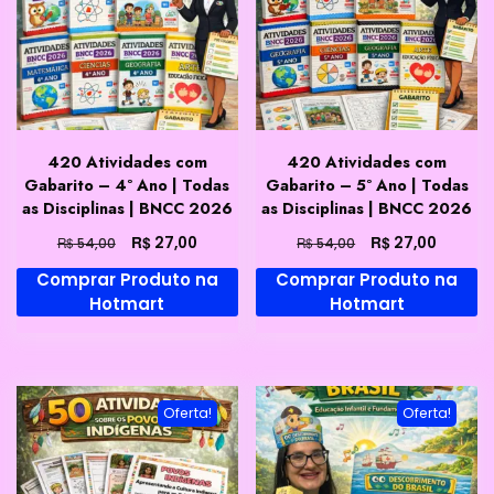
420 Atividades com
420 Atividades com
Gabarito – 4º Ano | Todas
Gabarito – 5º Ano | Todas
as Disciplinas | BNCC 2026
as Disciplinas | BNCC 2026
O
O
O
O
R$
R$
27,00
27,00
R$
R$
54,00
54,00
preço
preço
preço
preço
Comprar Produto na
Comprar Produto na
original
atual
original
atual
Hotmart
Hotmart
era:
é:
era:
é:
R$ 54,00.
R$ 27,00.
R$ 54,00.
R$ 27,0
Oferta!
Oferta!