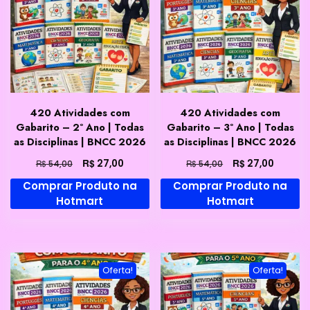
420 Atividades com
420 Atividades com
Gabarito – 2º Ano | Todas
Gabarito – 3º Ano | Todas
as Disciplinas | BNCC 2026
as Disciplinas | BNCC 2026
O
O
O
O
R$
R$
27,00
27,00
R$
R$
54,00
54,00
preço
preço
preço
preço
Comprar Produto na
Comprar Produto na
original
atual
original
atual
Hotmart
Hotmart
era:
é:
era:
é:
R$ 54,00.
R$ 27,00.
R$ 54,00.
R$ 27,0
Oferta!
Oferta!