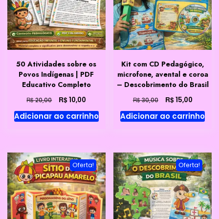
50 Atividades sobre os
Kit com CD Pedagógico,
Povos Indígenas | PDF
microfone, avental e coroa
Educativo Completo
– Descobrimento do Brasil
O
O
O
O
R$
R$
10,00
15,00
R$
R$
20,00
30,00
preço
preço
preço
preço
Adicionar ao carrinho
Adicionar ao carrinho
original
atual
original
atual
era:
é:
era:
é:
R$ 20,00.
R$ 10,00.
R$ 30,00.
R$ 15,00
Oferta!
Oferta!