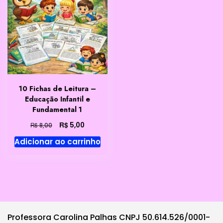
10 Fichas de Leitura –
Educação Infantil e
Fundamental 1
O
O
R$
5,00
R$
8,00
preço
preço
Adicionar ao carrinho
original
atual
era:
é:
R$ 8,00.
R$ 5,00.
Professora Carolina Palhas CNPJ 50.614.526/0001-