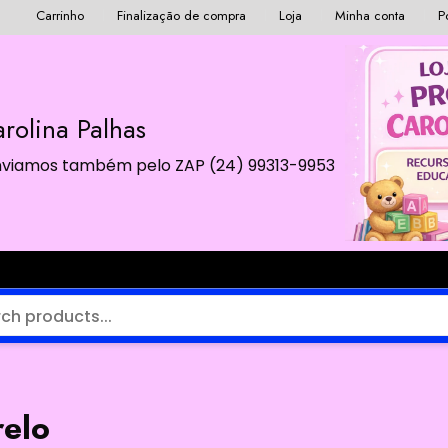
Carrinho
Finalização de compra
Loja
Minha conta
P
rolina Palhas
 Enviamos também pelo ZAP (24) 99313-9953
relo