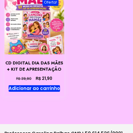
Oferta!
CD DIGITAL DIA DAS MÃES
+ KIT DE APRESENTAÇÃO
O
O
R$
21,90
R$
39,90
preço
preço
Adicionar ao carrinho
original
atual
era:
é:
R$ 39,90.
R$ 21,90.