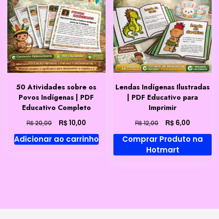
50 Atividades sobre os
Lendas Indígenas Ilustradas
Povos Indígenas | PDF
| PDF Educativo para
Educativo Completo
Imprimir
O
O
O
O
R$
R$
10,00
6,00
R$
R$
20,00
12,00
preço
preço
preço
preço
Adicionar ao carrinho
Comprar Produto na
original
atual
original
atual
Hotmart
era:
é:
era:
é:
R$ 20,00.
R$ 10,00.
R$ 12,00.
R$ 6,00.