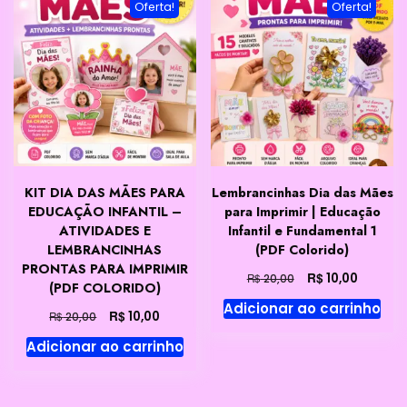
Oferta!
Oferta!
KIT DIA DAS MÃES PARA
Lembrancinhas Dia das Mães
EDUCAÇÃO INFANTIL –
para Imprimir | Educação
ATIVIDADES E
Infantil e Fundamental 1
LEMBRANCINHAS
(PDF Colorido)
PRONTAS PARA IMPRIMIR
O
O
R$
10,00
R$
20,00
(PDF COLORIDO)
preço
preço
Adicionar ao carrinho
original
atual
O
O
R$
10,00
R$
20,00
era:
é:
preço
preço
Adicionar ao carrinho
R$ 20,00.
R$ 10,00
original
atual
era:
é:
R$ 20,00.
R$ 10,00.