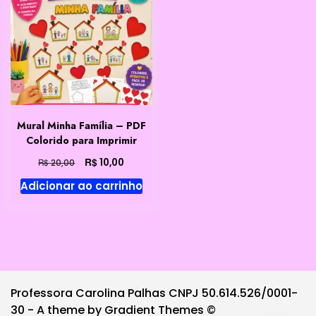
Mural Minha Família – PDF
Colorido para Imprimir
O
O
R$
10,00
R$
20,00
preço
preço
Adicionar ao carrinho
original
atual
era:
é:
R$ 20,00.
R$ 10,00.
Professora Carolina Palhas CNPJ 50.614.526/0001-
30 - A theme by Gradient Themes ©