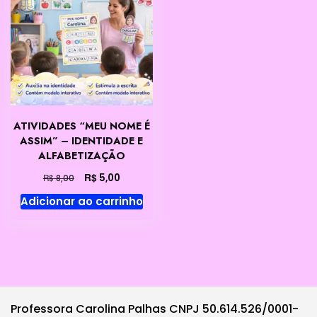
ATIVIDADES “MEU NOME É
ASSIM” – IDENTIDADE E
ALFABETIZAÇÃO
O
O
R$
5,00
R$
8,00
preço
preço
Adicionar ao carrinho
original
atual
era:
é:
R$ 8,00.
R$ 5,00.
Professora Carolina Palhas CNPJ 50.614.526/0001-