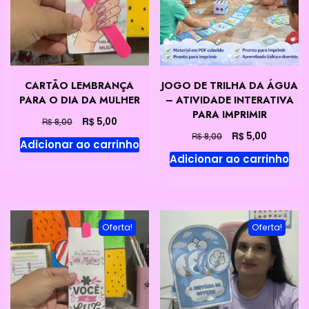
CARTÃO LEMBRANÇA
JOGO DE TRILHA DA ÁGUA
PARA O DIA DA MULHER
– ATIVIDADE INTERATIVA
PARA IMPRIMIR
O
O
R$
5,00
R$
8,00
preço
preço
O
O
R$
5,00
R$
8,00
Adicionar ao carrinho
original
atual
preço
preço
Adicionar ao carrinho
era:
é:
original
atual
R$ 8,00.
R$ 5,00.
era:
é:
R$ 8,00.
R$ 5,00.
Oferta!
Oferta!