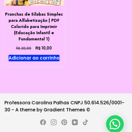
Pranchas de Sílabas Simples
para Alfabetização | PDF
Colorido para Imprimir
(Educação Infantil e
Fundamental 1)
O
O
R$
10,00
R$
20,00
preço
preço
Adicionar ao carrinho
original
atual
era:
é:
R$ 20,00.
R$ 10,00.
Professora Carolina Palhas CNPJ 50.614.526/0001-
30 - A theme by Gradient Themes ©