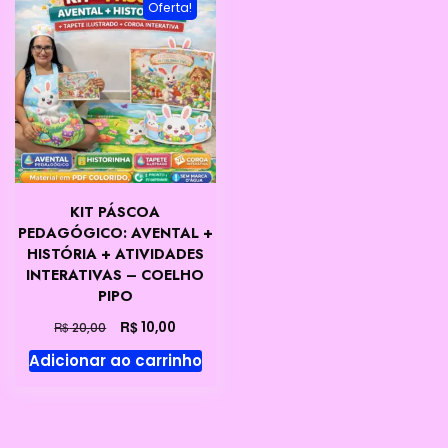
Oferta!
KIT PÁSCOA
PEDAGÓGICO: AVENTAL +
HISTÓRIA + ATIVIDADES
INTERATIVAS – COELHO
PIPO
O
O
R$
10,00
R$
20,00
preço
preço
Adicionar ao carrinho
original
atual
era:
é:
R$ 20,00.
R$ 10,00.