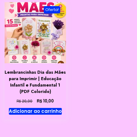
Oferta!
Lembrancinhas Dia das Mães
para Imprimir | Educação
Infantil e Fundamental 1
(PDF Colorido)
O
O
R$
10,00
R$
20,00
preço
preço
Adicionar ao carrinho
original
atual
era:
é:
R$ 20,00.
R$ 10,00.