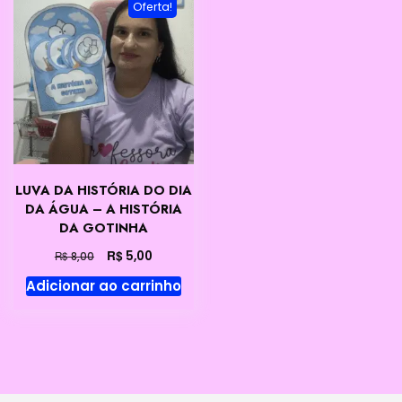
Oferta!
LUVA DA HISTÓRIA DO DIA
DA ÁGUA – A HISTÓRIA
DA GOTINHA
O
O
R$
5,00
R$
8,00
preço
preço
Adicionar ao carrinho
original
atual
era:
é:
R$ 8,00.
R$ 5,00.