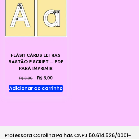
FLASH CARDS LETRAS
BASTÃO E SCRIPT – PDF
PARA IMPRIMIR
O
O
R$
5,00
R$
8,00
preço
preço
Adicionar ao carrinho
original
atual
era:
é:
R$ 8,00.
R$ 5,00.
Professora Carolina Palhas CNPJ 50.614.526/0001-