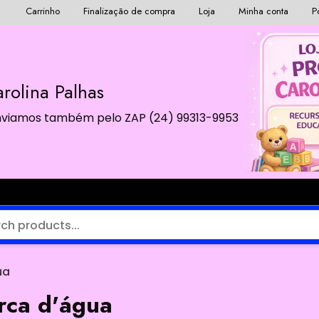
Carrinho
Finalização de compra
Loja
Minha conta
P
rolina Palhas
 Enviamos também pelo ZAP (24) 99313-9953
ua
arca d'água