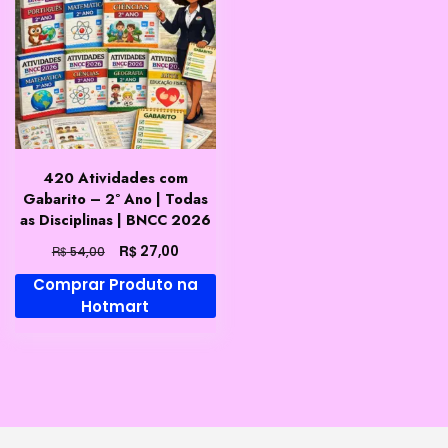
420 Atividades com
Gabarito – 2º Ano | Todas
as Disciplinas | BNCC 2026
O
O
R$
27,00
R$
54,00
preço
preço
Comprar Produto na
original
atual
Hotmart
era:
é:
R$ 54,00.
R$ 27,00.