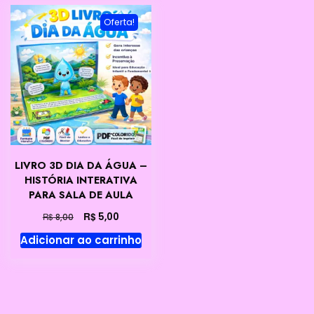
Oferta!
LIVRO 3D DIA DA ÁGUA –
HISTÓRIA INTERATIVA
PARA SALA DE AULA
O
O
R$
5,00
R$
8,00
preço
preço
Adicionar ao carrinho
original
atual
era:
é:
R$ 8,00.
R$ 5,00.