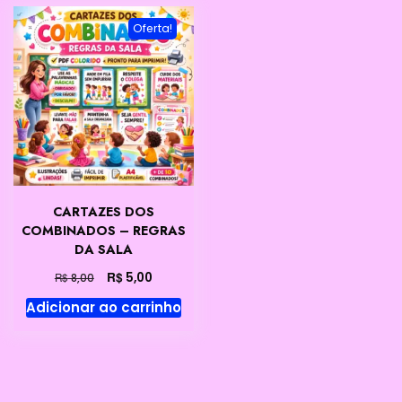
Oferta!
CARTAZES DOS
COMBINADOS – REGRAS
DA SALA
O
O
R$
5,00
R$
8,00
preço
preço
Adicionar ao carrinho
original
atual
era:
é:
R$ 8,00.
R$ 5,00.