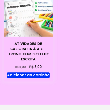
ATIVIDADES DE
CALIGRAFIA A A Z –
TREINO COMPLETO DE
ESCRITA
O
O
R$
5,00
R$
8,00
preço
preço
Adicionar ao carrinho
original
atual
era:
é:
R$ 8,00.
R$ 5,00.