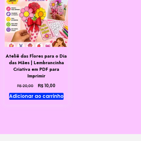
Ateliê das Flores para o Dia
das Mães | Lembrancinha
Criativa em PDF para
Imprimir
O
O
R$
10,00
R$
20,00
preço
preço
Adicionar ao carrinho
original
atual
era:
é:
R$ 20,00.
R$ 10,00.