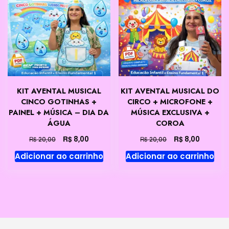
KIT AVENTAL MUSICAL
KIT AVENTAL MUSICAL DO
CINCO GOTINHAS +
CIRCO + MICROFONE +
PAINEL + MÚSICA – DIA DA
MÚSICA EXCLUSIVA +
ÁGUA
COROA
O
O
O
O
R$
R$
8,00
8,00
R$
R$
20,00
20,00
preço
preço
preço
preço
Adicionar ao carrinho
Adicionar ao carrinho
original
atual
original
atual
era:
é:
era:
é:
R$ 20,00.
R$ 8,00.
R$ 20,00.
R$ 8,00.