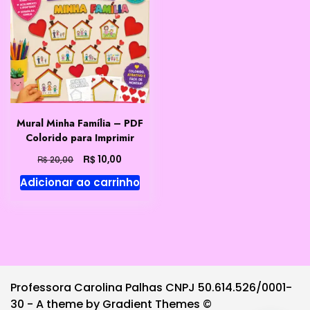
Mural Minha Família – PDF
Colorido para Imprimir
O
O
R$
10,00
R$
20,00
preço
preço
Adicionar ao carrinho
original
atual
era:
é:
R$ 20,00.
R$ 10,00.
Professora Carolina Palhas CNPJ 50.614.526/0001-
30 - A theme by Gradient Themes ©