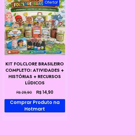
Oferta!
KIT FOLCLORE BRASILEIRO
COMPLETO: ATIVIDADES +
HISTÓRIAS + RECURSOS
LÚDICOS
O
O
R$
14,90
R$
29,90
preço
preço
Comprar Produto na
original
atual
Hotmart
era:
é:
R$ 29,90.
R$ 14,90.