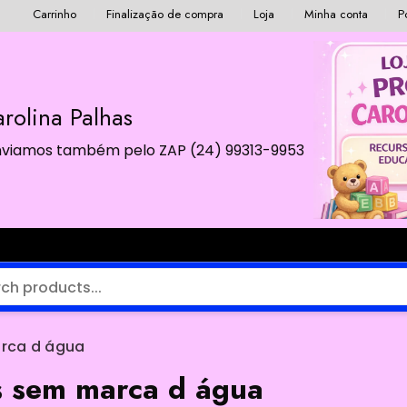
Carrinho
Finalização de compra
Loja
Minha conta
P
rolina Palhas
 Enviamos também pelo ZAP (24) 99313-9953
arca d água
s sem marca d água