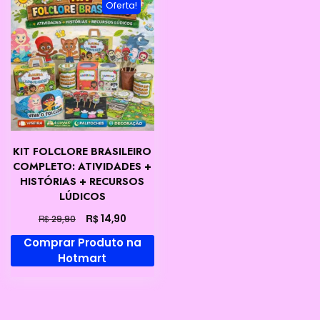
Oferta!
KIT FOLCLORE BRASILEIRO
COMPLETO: ATIVIDADES +
HISTÓRIAS + RECURSOS
LÚDICOS
O
O
R$
14,90
R$
29,90
preço
preço
Comprar Produto na
original
atual
Hotmart
era:
é:
R$ 29,90.
R$ 14,90.