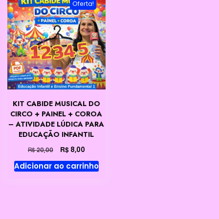
Oferta!
KIT CABIDE MUSICAL DO
CIRCO + PAINEL + COROA
– ATIVIDADE LÚDICA PARA
EDUCAÇÃO INFANTIL
O
O
R$
8,00
R$
20,00
preço
preço
Adicionar ao carrinho
original
atual
era:
é:
R$ 20,00.
R$ 8,00.