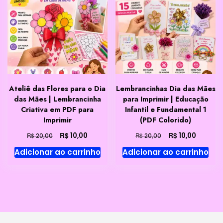
Ateliê das Flores para o Dia
Lembrancinhas Dia das Mães
das Mães | Lembrancinha
para Imprimir | Educação
Criativa em PDF para
Infantil e Fundamental 1
Imprimir
(PDF Colorido)
O
O
O
O
R$
R$
10,00
10,00
R$
R$
20,00
20,00
preço
preço
preço
preço
Adicionar ao carrinho
Adicionar ao carrinho
original
atual
original
atual
era:
é:
era:
é:
R$ 20,00.
R$ 10,00.
R$ 20,00.
R$ 10,00