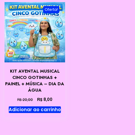
Oferta!
KIT AVENTAL MUSICAL
CINCO GOTINHAS +
PAINEL + MÚSICA – DIA DA
ÁGUA
O
O
R$
8,00
R$
20,00
preço
preço
Adicionar ao carrinho
original
atual
era:
é:
R$ 20,00.
R$ 8,00.