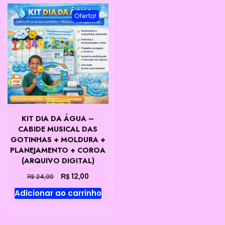
Oferta!
KIT DIA DA ÁGUA –
CABIDE MUSICAL DAS
GOTINHAS + MOLDURA +
PLANEJAMENTO + COROA
(ARQUIVO DIGITAL)
O
O
R$
12,00
R$
24,00
preço
preço
Adicionar ao carrinho
original
atual
era:
é:
R$ 24,00.
R$ 12,00.