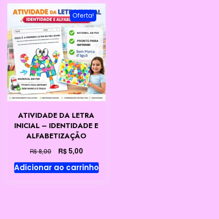
Oferta!
ATIVIDADE DA LETRA
INICIAL – IDENTIDADE E
ALFABETIZAÇÃO
O
O
R$
5,00
R$
8,00
preço
preço
Adicionar ao carrinho
original
atual
era:
é:
R$ 8,00.
R$ 5,00.