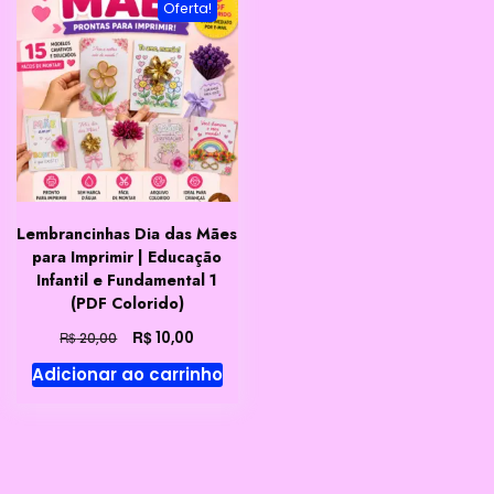
Oferta!
Lembrancinhas Dia das Mães
para Imprimir | Educação
Infantil e Fundamental 1
(PDF Colorido)
O
O
R$
10,00
R$
20,00
preço
preço
Adicionar ao carrinho
original
atual
era:
é:
R$ 20,00.
R$ 10,00.