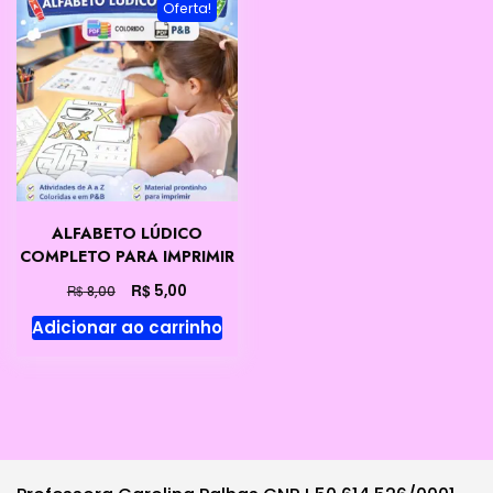
Oferta!
ALFABETO LÚDICO
COMPLETO PARA IMPRIMIR
O
O
R$
5,00
R$
8,00
preço
preço
Adicionar ao carrinho
original
atual
era:
é:
R$ 8,00.
R$ 5,00.