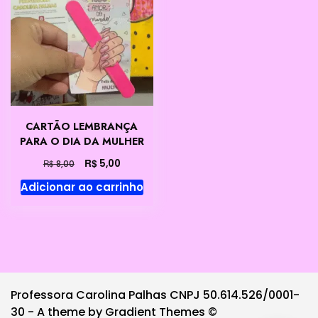
CARTÃO LEMBRANÇA
PARA O DIA DA MULHER
O
O
R$
5,00
R$
8,00
preço
preço
Adicionar ao carrinho
original
atual
era:
é:
R$ 8,00.
R$ 5,00.
Professora Carolina Palhas CNPJ 50.614.526/0001-
30 - A theme by Gradient Themes ©