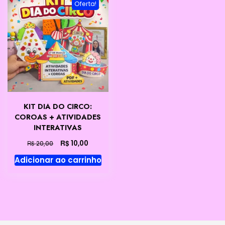
Oferta!
KIT DIA DO CIRCO:
COROAS + ATIVIDADES
INTERATIVAS
O
O
R$
10,00
R$
20,00
preço
preço
Adicionar ao carrinho
original
atual
era:
é:
R$ 20,00.
R$ 10,00.